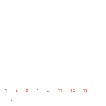
10899
RSD
DODAJ U KORPU
1
2
3
4
…
11
12
13
→