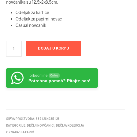
novčanika su 12.5x2x8.5cm.
Odeljak za kartice
Odeljak za papirni novac
Casual novčanik
DODAJ U KORPU
Torbeonline
Online
Potrebna pomoć? Pitajte nas!
ŠIFRA PROIZVODA:
3871284035128
KATEGORIJE:
DEČIJI NOVČANICI
,
DEČIJA KOLEKCIJA
OZNAKA:
GATARIĆ