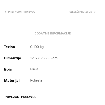
PRETHODNI PROIZVOD
SLEDEĆI PROIZVOD
DODATNE INFORMACIJE
Težina
0.100 kg
Dimenzije
12.5 × 2 × 8.5 cm
Boja
Plava
Materijal
Poliester
POVEZANI PROIZVODI