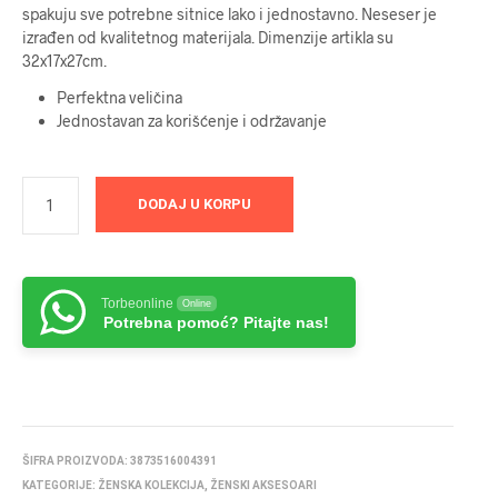
spakuju sve potrebne sitnice lako i jednostavno. Neseser je
izrađen od kvalitetnog materijala. Dimenzije artikla su
32x17x27cm.
Perfektna veličina
Jednostavan za korišćenje i održavanje
DODAJ U KORPU
Torbeonline
Online
Potrebna pomoć? Pitajte nas!
ŠIFRA PROIZVODA:
3873516004391
KATEGORIJE:
ŽENSKA KOLEKCIJA
,
ŽENSKI AKSESOARI