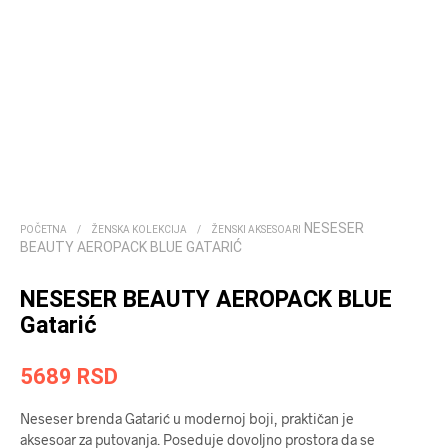
NESESER
POČETNA
/
ŽENSKA KOLEKCIJA
/
ŽENSKI AKSESOARI
BEAUTY AEROPACK BLUE GATARIĆ
NESESER BEAUTY AEROPACK BLUE
Gatarić
5689
RSD
Neseser brenda Gatarić u modernoj boji, praktičan je
aksesoar za putovanja. Poseduje dovoljno prostora da se