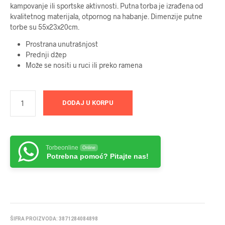
kampovanje ili sportske aktivnosti. Putna torba je izrađena od
kvalitetnog materijala, otpornog na habanje. Dimenzije putne
torbe su 55x23x20cm.
Prostrana unutrašnjost
Prednji džep
Može se nositi u ruci ili preko ramena
DODAJ U KORPU
Torbeonline
Online
Potrebna pomoć? Pitajte nas!
ŠIFRA PROIZVODA:
3871284084898