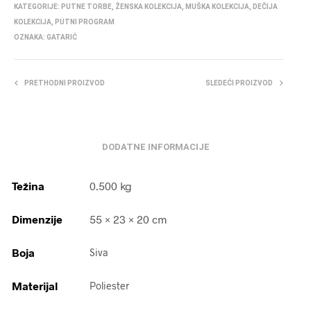
KATEGORIJE:
PUTNE TORBE
,
ŽENSKA KOLEKCIJA
,
MUŠKA KOLEKCIJA
,
DEČIJA
KOLEKCIJA
,
PUTNI PROGRAM
OZNAKA:
GATARIĆ
PRETHODNI PROIZVOD
SLEDEĆI PROIZVOD
DODATNE INFORMACIJE
Težina
0.500 kg
Dimenzije
55 × 23 × 20 cm
Boja
Siva
Materijal
Poliester