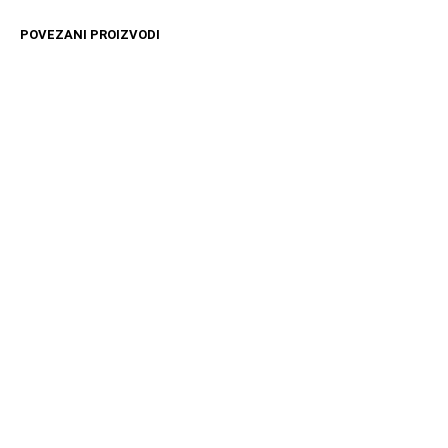
POVEZANI PROIZVODI
4499
RSD
10099
RSD
DODAJ U KORPU
DODAJ U KORPU