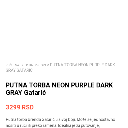
PUTNA TORBA NEON PURPLE DARK
POČETNA
/
PUTNI PROGRAM
GRAY GATARIĆ
PUTNA TORBA NEON PURPLE DARK
GRAY Gatarić
3299
RSD
Putna torba brenda Gatarić u sivoj boji. Može se jednostavno
nositi u ruci ili preko ramena. Idealna je za putovanje,