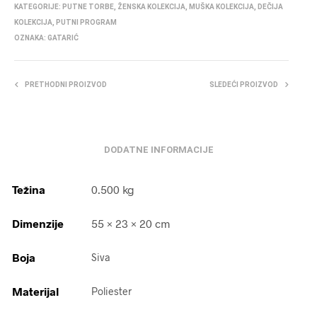
KATEGORIJE:
PUTNE TORBE
,
ŽENSKA KOLEKCIJA
,
MUŠKA KOLEKCIJA
,
DEČIJA
KOLEKCIJA
,
PUTNI PROGRAM
OZNAKA:
GATARIĆ
PRETHODNI PROIZVOD
SLEDEĆI PROIZVOD
DODATNE INFORMACIJE
Težina
0.500 kg
Dimenzije
55 × 23 × 20 cm
Boja
Siva
Materijal
Poliester