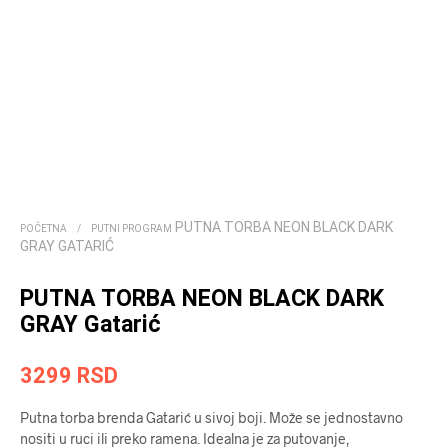
PUTNA TORBA NEON BLACK DARK
POČETNA
/
PUTNI PROGRAM
GRAY GATARIĆ
PUTNA TORBA NEON BLACK DARK
GRAY Gatarić
3299
RSD
Putna torba brenda Gatarić u sivoj boji. Može se jednostavno
nositi u ruci ili preko ramena. Idealna je za putovanje,