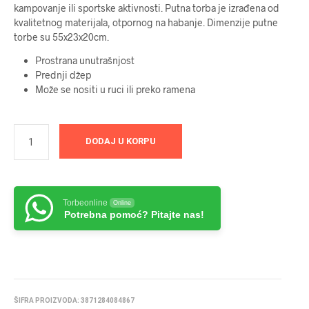
kampovanje ili sportske aktivnosti. Putna torba je izrađena od
kvalitetnog materijala, otpornog na habanje. Dimenzije putne
torbe su 55x23x20cm.
Prostrana unutrašnjost
Prednji džep
Može se nositi u ruci ili preko ramena
DODAJ U KORPU
Torbeonline
Online
Potrebna pomoć? Pitajte nas!
ŠIFRA PROIZVODA:
3871284084867