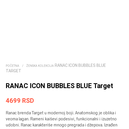
RANAC ICON BUBBLES BLUE
POČETNA
/
ŽENSKA KOLEKCIJA
TARGET
RANAC ICON BUBBLES BLUE Target
4699
RSD
Ranac brenda Target u modernoj boji. Anatomskog je oblika i
veoma lagan. Rameni kaiševi podesivi, funkcionalni i izuzetno
udobni. Ranac karakteriše mnogo pregrada i džepova. Izrađen