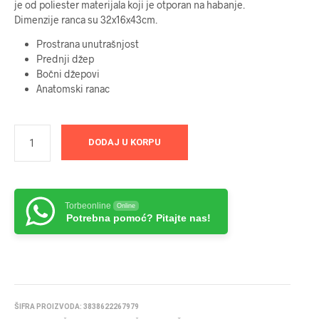
je od poliester materijala koji je otporan na habanje.
Dimenzije ranca su 32x16x43cm.
Prostrana unutrašnjost
Prednji džep
Bočni džepovi
Anatomski ranac
DODAJ U KORPU
Torbeonline
Online
Potrebna pomoć? Pitajte nas!
ŠIFRA PROIZVODA:
3838622267979