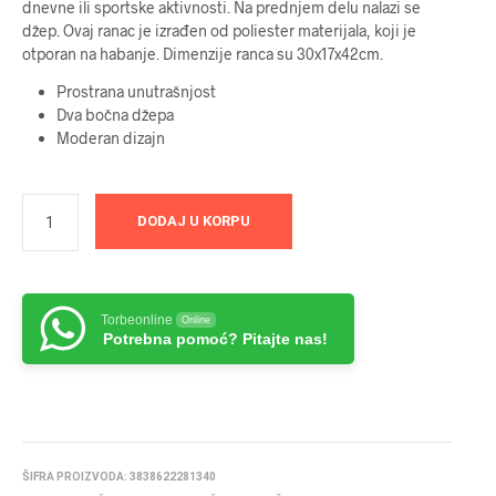
dnevne ili sportske aktivnosti. Na prednjem delu nalazi se
džep. Ovaj ranac je izrađen od poliester materijala, koji je
otporan na habanje. Dimenzije ranca su 30x17x42cm.
Prostrana unutrašnjost
Dva bočna džepa
Moderan dizajn
DODAJ U KORPU
Torbeonline
Online
Potrebna pomoć? Pitajte nas!
ŠIFRA PROIZVODA:
3838622281340