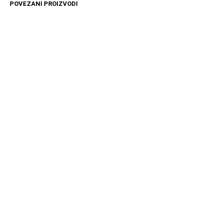
POVEZANI PROIZVODI
14599
RSD
12599
RSD
DODAJ U KORPU
DODAJ U KORPU