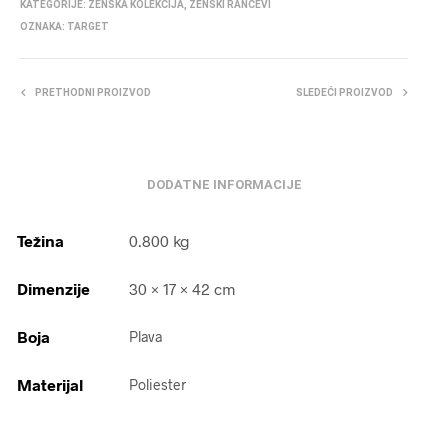
KATEGORIJE:
ŽENSKA KOLEKCIJA
,
ŽENSKI RANČEVI
OZNAKA:
TARGET
PRETHODNI PROIZVOD
SLEDEĆI PROIZVOD
DODATNE INFORMACIJE
Težina
0.800 kg
Dimenzije
30 × 17 × 42 cm
Boja
Plava
Materijal
Poliester