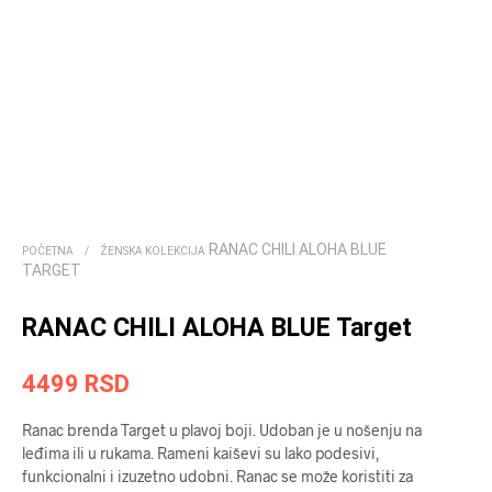
RANAC CHILI ALOHA BLUE
POČETNA
/
ŽENSKA KOLEKCIJA
TARGET
RANAC CHILI ALOHA BLUE Target
4499
RSD
Ranac brenda Target u plavoj boji. Udoban je u nošenju na
leđima ili u rukama. Rameni kaiševi su lako podesivi,
funkcionalni i izuzetno udobni. Ranac se može koristiti za