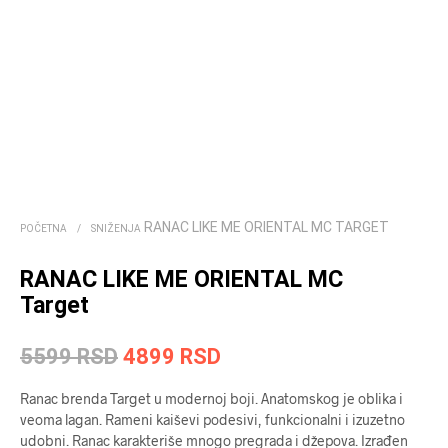
RANAC LIKE ME ORIENTAL MC TARGET
POČETNA
/
SNIŽENJA
RANAC LIKE ME ORIENTAL MC
Target
Originalna
Trenutna
5599
RSD
4899
RSD
cena
cena
Ranac brenda Target u modernoj boji. Anatomskog je oblika i
je
je:
veoma lagan. Rameni kaiševi podesivi, funkcionalni i izuzetno
udobni. Ranac karakteriše mnogo pregrada i džepova. Izrađen