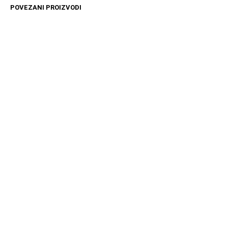
POVEZANI PROIZVODI
4099
RSD
10999
RSD
DODAJ U KORPU
DODAJ U KORPU