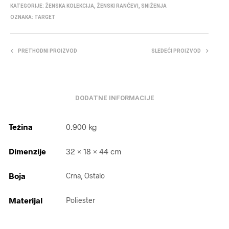
KATEGORIJE:
ŽENSKA KOLEKCIJA
,
ŽENSKI RANČEVI
,
SNIŽENJA
OZNAKA:
TARGET
PRETHODNI PROIZVOD
SLEDEĆI PROIZVOD
DODATNE INFORMACIJE
Težina
0.900 kg
Dimenzije
32 × 18 × 44 cm
Boja
Crna, Ostalo
Materijal
Poliester