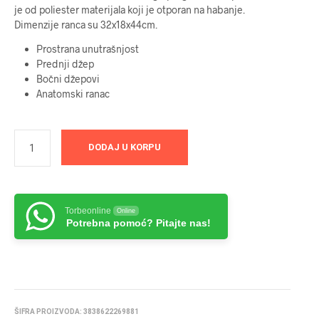
bila:
4899 RSD.
je od poliester materijala koji je otporan na habanje.
Dimenzije ranca su 32x18x44cm.
5599 RSD.
Prostrana unutrašnjost
Prednji džep
Bočni džepovi
Anatomski ranac
DODAJ U KORPU
Torbeonline
Online
Potrebna pomoć? Pitajte nas!
ŠIFRA PROIZVODA:
3838622269881