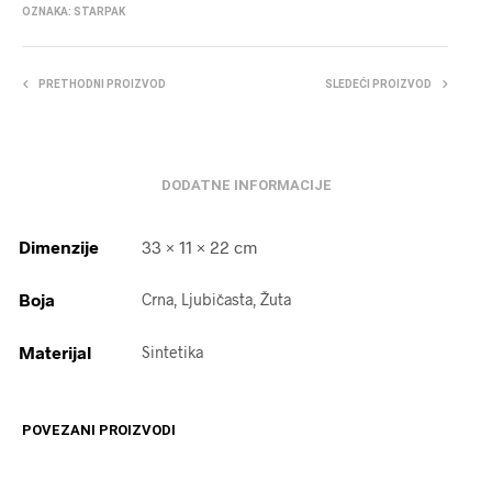
OZNAKA:
STARPAK
PRETHODNI PROIZVOD
SLEDEĆI PROIZVOD
DODATNE INFORMACIJE
Dimenzije
33 × 11 × 22 cm
Boja
Crna, Ljubičasta, Žuta
Materijal
Sintetika
POVEZANI PROIZVODI