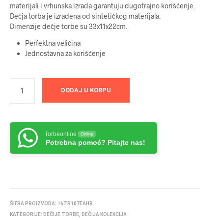
materijali i vrhunska izrada garantuju dugotrajno korišćenje.
Dečja torba je izrađena od sintetičkog materijala.
Dimenzije dečje torbe su 33x11x22cm.
Perfektna veličina
Jednostavna za korišćenje
DODAJ U KORPU
Torbeonline
Online
Potrebna pomoć? Pitajte nas!
ŠIFRA PROIZVODA:
16TR107EAHR
KATEGORIJE:
DEČIJE TORBE
,
DEČIJA KOLEKCIJA