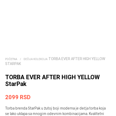
TORBA EVER AFTER HIGH YELLOW
POČETNA
/
DEČIJA KOLEKCIJA
STARPAK
TORBA EVER AFTER HIGH YELLOW
StarPak
2099
RSD
Torba brenda StarPak u žutoj boji moderna je dečja torba koja
se lako uklapa sa mnogim odevnim kombinacijama. Kvalitetni