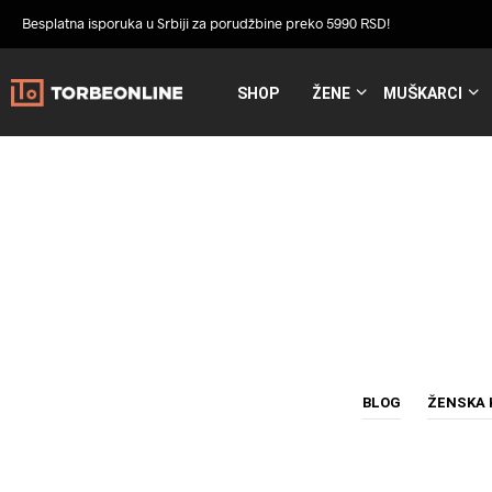
Besplatna isporuka u Srbiji za porudžbine preko 5990 RSD!
SHOP
ŽENE
MUŠKARCI
BLOG
ŽENSKA 