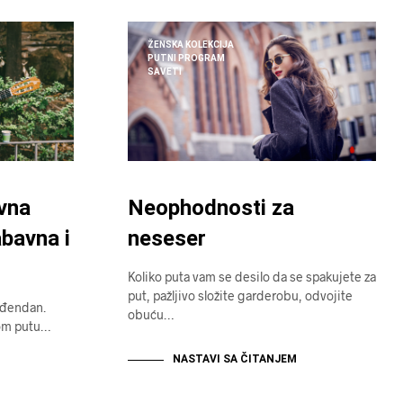
ŽENSKA KOLEKCIJA
PUTNI PROGRAM
SAVETI
vna
Neophodnosti za
bavna i
neseser
Koliko puta vam se desilo da se spakujete za
put, pažljivo složite garderobu, odvojite
ođendan.
obuću…
nom putu…
NASTAVI SA ČITANJEM