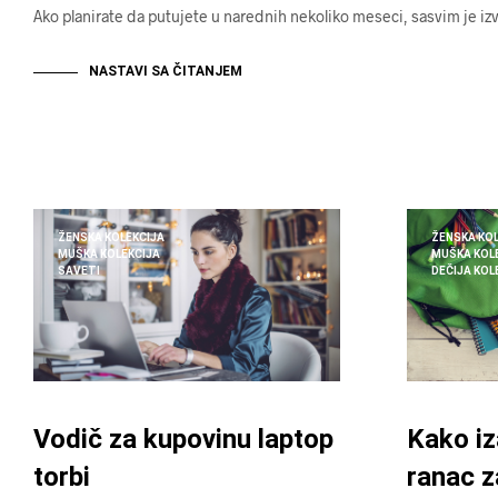
Ako planirate da putujete u narednih nekoliko meseci, sasvim je i
NASTAVI SA ČITANJEM
ŽENSKA KOLEKCIJA
ŽENSKA KOL
MUŠKA KOLEKCIJA
MUŠKA KOL
SAVETI
DEČIJA KOL
Vodič za kupovinu laptop
Kako iz
torbi
ranac z