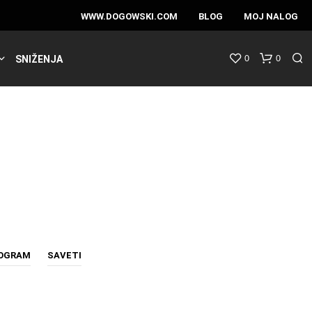
WWW.DOGOWSKI.COM
BLOG
MOJ NALOG
0
0
SNIŽENJA
ROGRAM
SAVETI