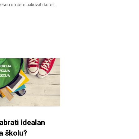
zvesno da ćete pakovati kofer…
EKCIJA
EKCIJA
EKCIJA
abrati idealan
a školu?