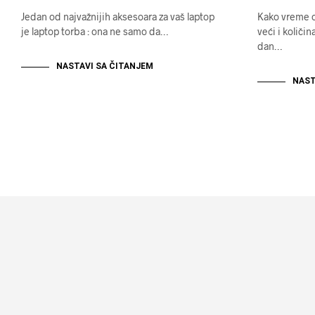
Jedan od najvažnijih aksesoara za vaš laptop
Kako vreme o
je laptop torba : ona ne samo da…
veći i količi
dan…
NASTAVI SA ČITANJEM
NAST