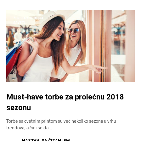
ŽENSKA KOLEKCIJA
SAVETI
Must-have torbe za prolećnu 2018
sezonu
Torbe sa cvetnim printom su već nekoliko sezona u vrhu
trendova, a čini se da…
NASTAVI SA ČITANJEM