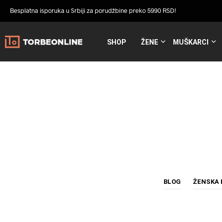
Besplatna isporuka u Srbiji za porudžbine preko 5990 RSD!
SHOP
ŽENE
MUŠKARCI
BLOG
ŽENSKA 