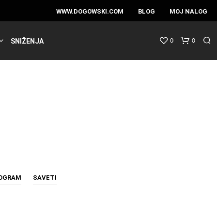
WWW.DOGOWSKI.COM
BLOG
MOJ NALOG
0
0
SNIŽENJA
ROGRAM
SAVETI