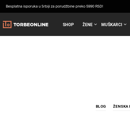
Besplatna isporuka u Srbiji za porudžbine preko 5990 RSD!
SHOP
ŽENE
MUŠKARCI
BLOG
ŽENSKA 