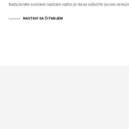
Kada birate sunčane naočare važno je da se odlučite za one sa ko
NASTAVI SA ČITANJEM