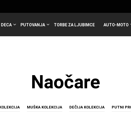
DECA
PUTOVANJA
TORBE ZA LJUBIMCE
AUTO-MOTO
Naočare
KOLEKCIJA
MUŠKA KOLEKCIJA
DEČIJA KOLEKCIJA
PUTNI P