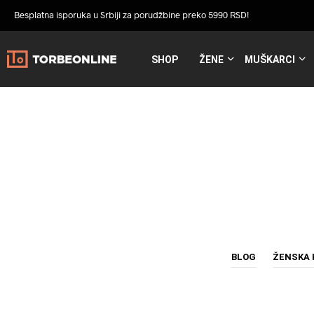
Besplatna isporuka u Srbiji za porudžbine preko 5990 RSD!
SHOP
ŽENE
MUŠKARCI
BLOG
ŽENSKA 