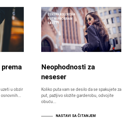
ŽENSKA KOLEKCIJA
PUTNI PROGRAM
SAVETI
t prema
Neophodnosti za
neseser
 uzeti u obzir
Koliko puta vam se desilo da se spakujete za
d osnovnih…
put, pažljivo složite garderobu, odvojite
obuću…
NASTAVI SA ČITANJEM