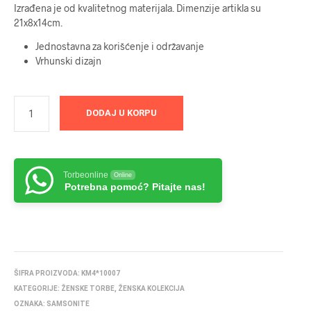
Izrađena je od kvalitetnog materijala. Dimenzije artikla su
21x8x14cm.
Jednostavna za korišćenje i održavanje
Vrhunski dizajn
DODAJ U KORPU
Torbeonline
Online
Potrebna pomoć? Pitajte nas!
ŠIFRA PROIZVODA:
KM4*10007
KATEGORIJE:
ŽENSKE TORBE
,
ŽENSKA KOLEKCIJA
OZNAKA:
SAMSONITE