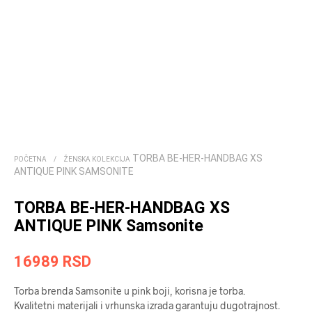
TORBA BE-HER-HANDBAG XS
POČETNA
/
ŽENSKA KOLEKCIJA
ANTIQUE PINK SAMSONITE
TORBA BE-HER-HANDBAG XS
ANTIQUE PINK Samsonite
16989
RSD
Torba brenda Samsonite u pink boji, korisna je torba.
Kvalitetni materijali i vrhunska izrada garantuju dugotrajnost.