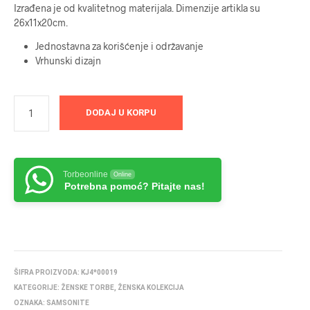
Izrađena je od kvalitetnog materijala. Dimenzije artikla su
26x11x20cm.
Jednostavna za korišćenje i održavanje
Vrhunski dizajn
DODAJ U KORPU
Torbeonline
Online
Potrebna pomoć? Pitajte nas!
ŠIFRA PROIZVODA:
KJ4*00019
KATEGORIJE:
ŽENSKE TORBE
,
ŽENSKA KOLEKCIJA
OZNAKA:
SAMSONITE