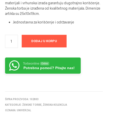
materijali i vrhunska izrada garantuju dugotrajno korišćenje.
Ženska torba je izrađena od kvalitetnog materijala. Dimenize
artikla su 25x10x19cm.
Jednostavna za korišćenje i održavanje
DODAJ U KORPU
Torbeonline
Online
Potrebna pomoć? Pitajte nas!
ŠIFRA PROIZVODA:
102803
KATEGORIJE:
ŽENSKE TORBE
,
ŽENSKA KOLEKCIJA
OZNAKA:
UNIVERZAL