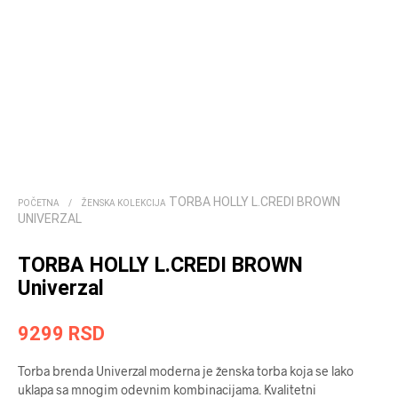
TORBA HOLLY L.CREDI BROWN
POČETNA
/
ŽENSKA KOLEKCIJA
UNIVERZAL
TORBA HOLLY L.CREDI BROWN
Univerzal
9299
RSD
Torba brenda Univerzal moderna je ženska torba koja se lako
uklapa sa mnogim odevnim kombinacijama. Kvalitetni