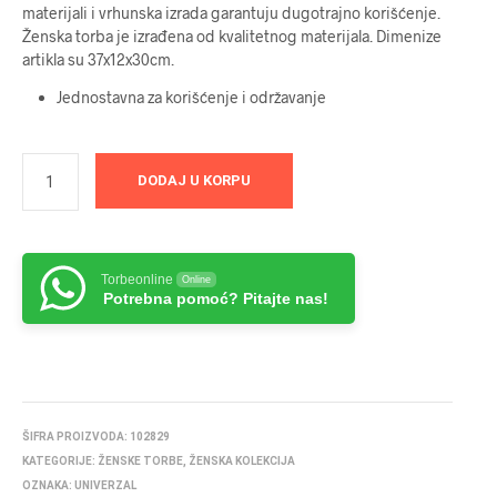
materijali i vrhunska izrada garantuju dugotrajno korišćenje.
Ženska torba je izrađena od kvalitetnog materijala. Dimenize
artikla su 37x12x30cm.
Jednostavna za korišćenje i održavanje
DODAJ U KORPU
Torbeonline
Online
Potrebna pomoć? Pitajte nas!
ŠIFRA PROIZVODA:
102829
KATEGORIJE:
ŽENSKE TORBE
,
ŽENSKA KOLEKCIJA
OZNAKA:
UNIVERZAL