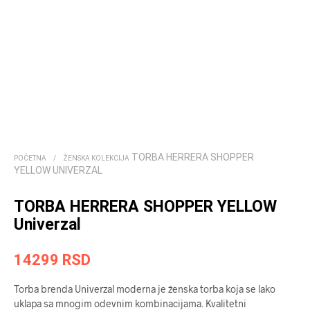
TORBA HERRERA SHOPPER
POČETNA
/
ŽENSKA KOLEKCIJA
YELLOW UNIVERZAL
TORBA HERRERA SHOPPER YELLOW
Univerzal
14299
RSD
Torba brenda Univerzal moderna je ženska torba koja se lako
uklapa sa mnogim odevnim kombinacijama. Kvalitetni