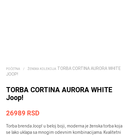
TORBA CORTINA AURORA WHITE
POČETNA
/
ŽENSKA KOLEKCIJA
JOOP!
TORBA CORTINA AURORA WHITE
Joop!
26989
RSD
Torba brenda Joop! u beloj boji, moderna je ženska torba koja
se lako uklapa sa mnogim odevnim kombinacijama. Kvalitetni