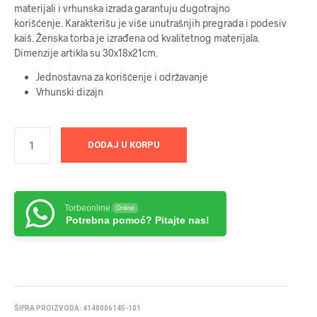
materijali i vrhunska izrada garantuju dugotrajno
korišćenje. Karakterišu je više unutrašnjih pregrada i podesiv
kaiš. Ženska torba je izrađena od kvalitetnog materijala.
Dimenzije artikla su 30x18x21cm.
Jednostavna za korišćenje i održavanje
Vrhunski dizajn
DODAJ U KORPU
Torbeonline
Online
Potrebna pomoć? Pitajte nas!
ŠIFRA PROIZVODA:
4140006145-101