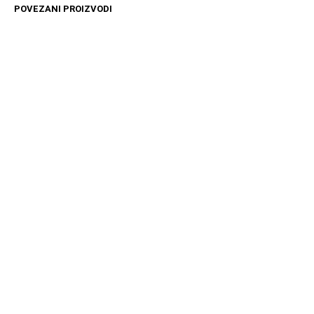
POVEZANI PROIZVODI
14599
RSD
4099
RSD
DODAJ U KORPU
DODAJ U KORPU