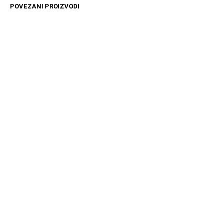
POVEZANI PROIZVODI
10599
RSD
11599
RSD
DODAJ U KORPU
DODAJ U KORPU