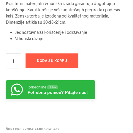
Kvalitetni materijali i vrhunska izrada garantuju dugotrajno
korišćenje. Karakterišu je više unutrašnjih pregrada i podesiv
kaiš. Ženska torba je izrađena od kvalitetnog materijala.
Dimenzije artikla su 30x18x21cm.
Jednostavna za korišćenje i održavanje
Vrhunski dizajn
DODAJ U KORPU
Torbeonline
Online
Potrebna pomoć? Pitajte nas!
ŠIFRA PROIZVODA:
4140006145-402