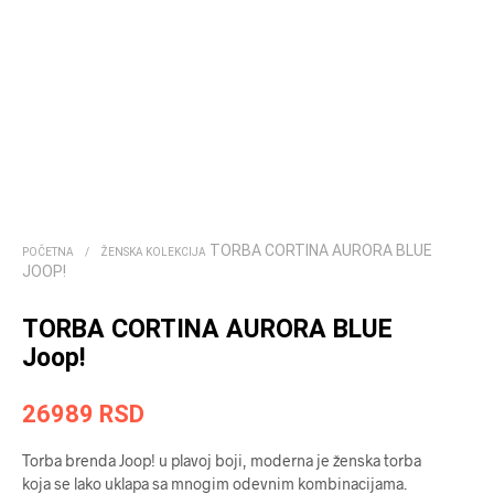
TORBA CORTINA AURORA BLUE
POČETNA
/
ŽENSKA KOLEKCIJA
JOOP!
TORBA CORTINA AURORA BLUE
Joop!
26989
RSD
Torba brenda Joop! u plavoj boji, moderna je ženska torba
koja se lako uklapa sa mnogim odevnim kombinacijama.