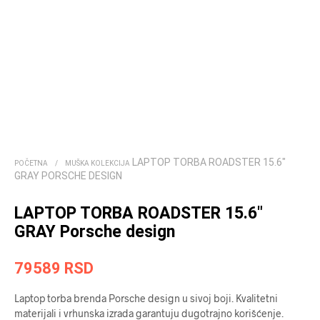
LAPTOP TORBA ROADSTER 15.6″
POČETNA
/
MUŠKA KOLEKCIJA
GRAY PORSCHE DESIGN
LAPTOP TORBA ROADSTER 15.6″
GRAY Porsche design
79589
RSD
Laptop torba brenda Porsche design u sivoj boji. Kvalitetni
materijali i vrhunska izrada garantuju dugotrajno korišćenje.