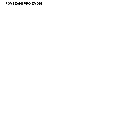
POVEZANI PROIZVODI
12599
RSD
10099
RSD
DODAJ U KORPU
DODAJ U KORPU