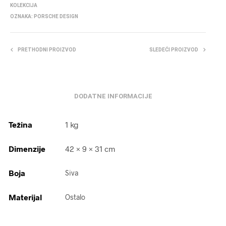
KOLEKCIJA
OZNAKA:
PORSCHE DESIGN
PRETHODNI PROIZVOD
SLEDEĆI PROIZVOD
DODATNE INFORMACIJE
Težina
1 kg
Dimenzije
42 × 9 × 31 cm
Boja
Siva
Materijal
Ostalo