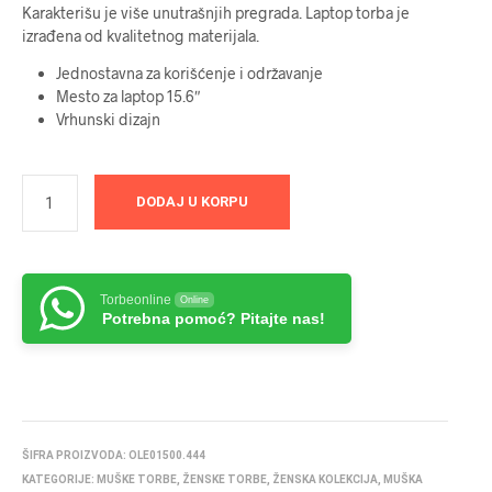
Karakterišu je više unutrašnjih pregrada. Laptop torba je
izrađena od kvalitetnog materijala.
Jednostavna za korišćenje i održavanje
Mesto za laptop 15.6″
Vrhunski dizajn
DODAJ U KORPU
Torbeonline
Online
Potrebna pomoć? Pitajte nas!
ŠIFRA PROIZVODA:
OLE01500.444
KATEGORIJE:
MUŠKE TORBE
,
ŽENSKE TORBE
,
ŽENSKA KOLEKCIJA
,
MUŠKA