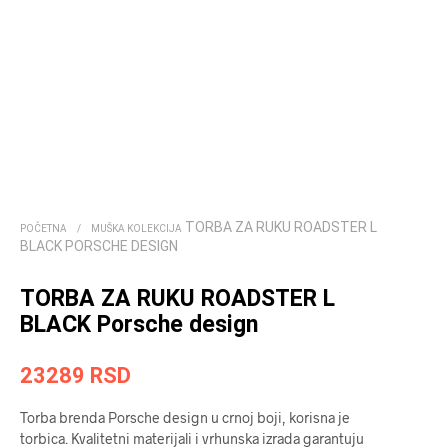
TORBA ZA RUKU ROADSTER L
POČETNA
/
MUŠKA KOLEKCIJA
BLACK PORSCHE DESIGN
TORBA ZA RUKU ROADSTER L
BLACK Porsche design
23289
RSD
Torba brenda Porsche design u crnoj boji, korisna je
torbica. Kvalitetni materijali i vrhunska izrada garantuju