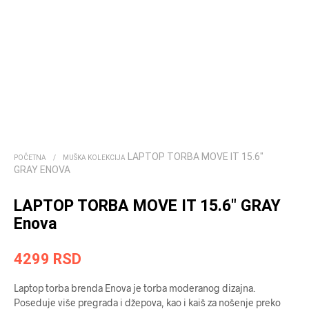
LAPTOP TORBA MOVE IT 15.6″
POČETNA
/
MUŠKA KOLEKCIJA
GRAY ENOVA
LAPTOP TORBA MOVE IT 15.6″ GRAY
Enova
4299
RSD
Laptop torba brenda Enova je torba moderanog dizajna.
Poseduje više pregrada i džepova, kao i kaiš za nošenje preko