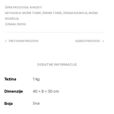
ŠIFRA PROIZVODA:
60432071
KATEGORIJE:
MUŠKE TORBE
,
ŽENSKE TORBE
,
ŽENSKA KOLEKCIJA
,
MUŠKA
KOLEKCIJA
OZNAKA:
ENOVA
PRETHODNI PROIZVOD
SLEDEĆI PROIZVOD
DODATNE INFORMACIJE
Težina
1 kg
Dimenzije
40 × 8 × 30 cm
Boja
Siva