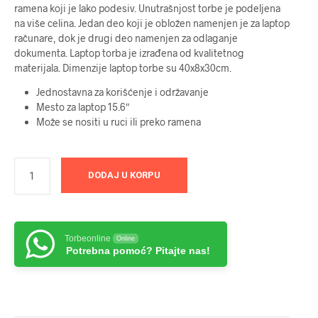
ramena koji je lako podesiv. Unutrašnjost torbe je podeljena
na više celina. Jedan deo koji je obložen namenjen je za laptop
računare, dok je drugi deo namenjen za odlaganje
dokumenta. Laptop torba je izrađena od kvalitetnog
materijala. Dimenzije laptop torbe su 40x8x30cm.
Jednostavna za korišćenje i održavanje
Mesto za laptop 15.6″
Može se nositi u ruci ili preko ramena
DODAJ U KORPU
Torbeonline
Online
Potrebna pomoć? Pitajte nas!