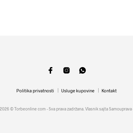
10099
RSD
4099
RSD
DODAJ U KORPU
DODAJ U KORPU
Politika privatnosti
Usluge kupovine
Kontakt
2026 © Torbeonline com - Sva prava zadržana. Vlasnik sajta Samouprava 