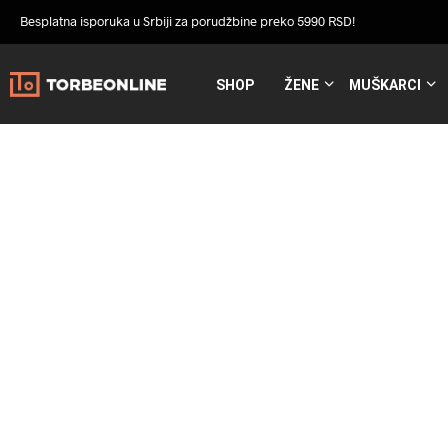
Besplatna isporuka u Srbiji za porudžbine preko 5990 RSD!
SHOP
ŽENE
MUŠKARCI