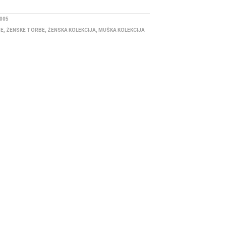
005
BE
,
ŽENSKE TORBE
,
ŽENSKA KOLEKCIJA
,
MUŠKA KOLEKCIJA