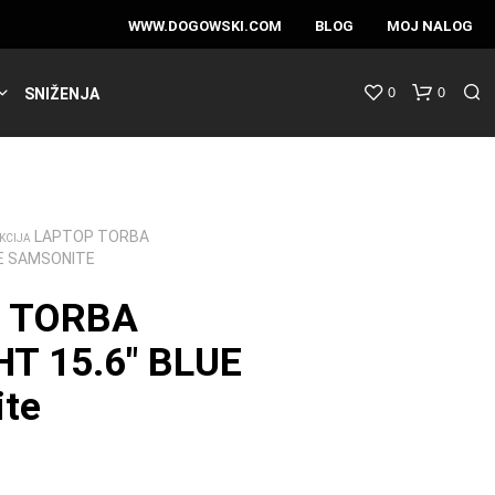
WWW.DOGOWSKI.COM
BLOG
MOJ NALOG
0
0
SNIŽENJA
LAPTOP TORBA
KCIJA
UE SAMSONITE
 TORBA
T 15.6″ BLUE
te