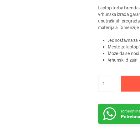
Laptop torba brenda Sa
vrhunska izrada garan
unutrašnjih pregrada.
materijala. Dimenzije
Jednostavna za k
Mesto za laptop 
Može da se nosi 
Vrhunski dizajn
Torbeonlin
Potrebna