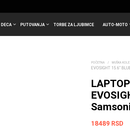
DECA
PUTOVANJA
TORBE ZA LJUBIMCE
AUTO-MOTO
POČETNA
/
MUŠKA KOLE
EVOSIGHT 15.6″ BL
LAPTOP
EVOSIGH
Samsoni
18489
RSD