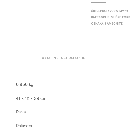
ŠIFRA PROIZVODA:
KP9*01
KATEGORIJE:
MUŠKE TOR
OZNAKA:
SAMSONITE
DODATNE INFORMACIJE
0.950 kg
41 × 12 × 29 cm
Plava
Poliester