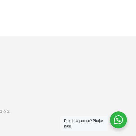
10599
RSD
DODAJ U KORPU
d.o.o.
Potrebna pomoć?
Pitajte
nas!