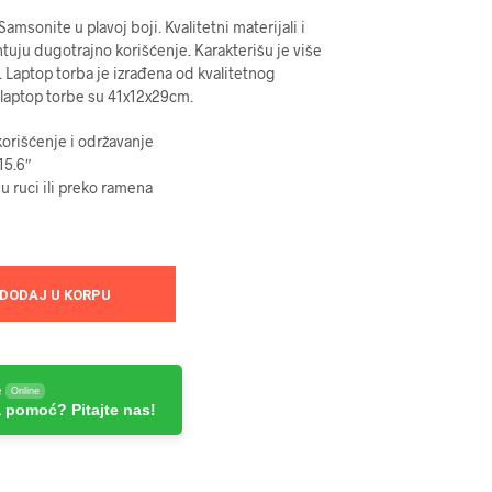
msonite u plavoj boji. Kvalitetni materijali i
tuju dugotrajno korišćenje. Karakterišu je više
 Laptop torba je izrađena od kvalitetnog
 laptop torbe su 41x12x29cm.
orišćenje i održavanje
15.6″
u ruci ili preko ramena
DODAJ U KORPU
e
Online
 pomoć? Pitajte nas!