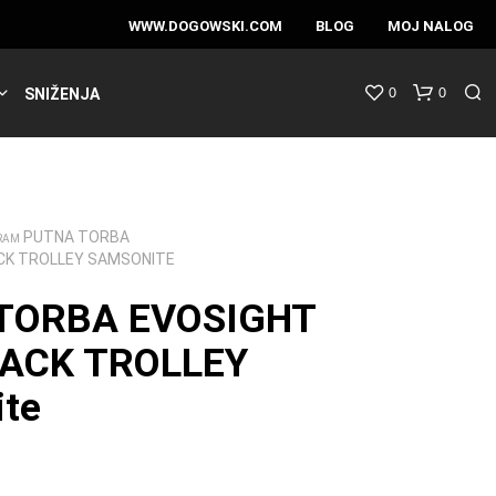
WWW.DOGOWSKI.COM
BLOG
MOJ NALOG
0
0
SNIŽENJA
PUTNA TORBA
RAM
ACK TROLLEY SAMSONITE
TORBA EVOSIGHT
LACK TROLLEY
te