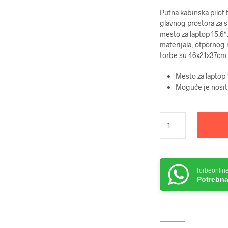
Putna kabinska pilot
glavnog prostora za s
mesto za laptop 15.6″
materijala, otpornog 
torbe su 46x21x37cm
Mesto za laptop 
Moguće je nositi 
Torbeonlin
Potrebna