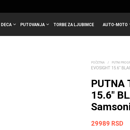
DECA
PUTOVANJA
TORBE ZA LJUBIMCE
AUTO-MOTO
POČETNA
/
PUTNI PROG
EVOSIGHT 15.6″ BL
PUTNA 
15.6″ B
Samsoni
29989
RSD