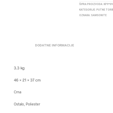
ŠIFRA PROIZVODA:
KP9*09
KATEGORIJE:
PUTNE TOR
OZNAKA:
SAMSONITE
DODATNE INFORMACIJE
3.3 kg
46 × 21 × 37 cm
Crna
Ostalo, Poliester