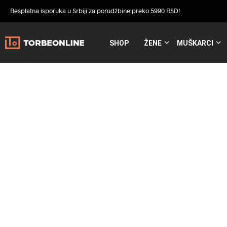
Besplatna isporuka u Srbiji za porudžbine preko 5990 RSD!
SHOP
ŽENE
MUŠKARCI