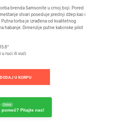
 torba brenda Samsonite u crnoj boji. Pored
meštanje stvari poseduje prednji džep kao i
. Putna torba je izrađena od kvalitetnog
na habanje. Dimenzije putne kabinske pilot
.
15.6″
u ruci ili vući
DODAJ U KORPU
e
Online
 pomoć? Pitajte nas!