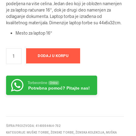
podeljena na više celina. Jedan deo koji je obložen namenjen
je za laptop računare 16″, dok je drugi deo namenjen za
odlaganje dokumenta. Laptop torba je izrađena od
kvalitetnog materijala. Dimenzije laptop torbe su 44x6x32cm.
Mesto za laptop 16″
DODAJ U KORPU
Torbeonline
Online
Potrebna pomoć? Pitajte nas!
ŠIFRA PROIZVODA:
4140004464-702
KATEGORIJE:
MUŠKE TORBE
,
ŽENSKE TORBE
,
ŽENSKA KOLEKCIJA
,
MUŠKA