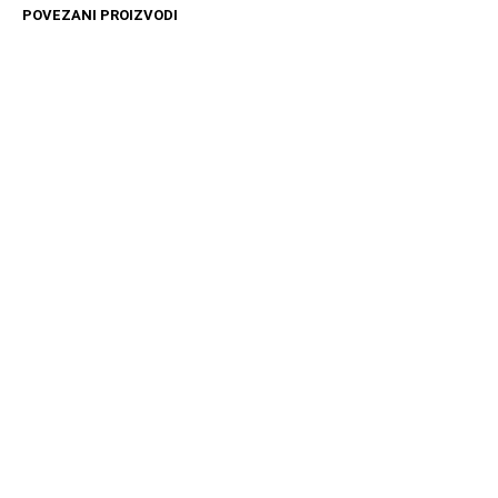
POVEZANI PROIZVODI
11599
RSD
4899
RSD
DODAJ U KORPU
DODAJ U KORPU