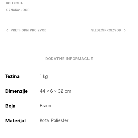
KOLEKCIJA
OZNAKA:
JOOP!
PRETHODNI PROIZVOD
SLEDEĆI PROIZVOD
DODATNE INFORMACIJE
Težina
1 kg
Dimenzije
44 × 6 × 32 cm
Boja
Braon
Materijal
Koža, Poliester