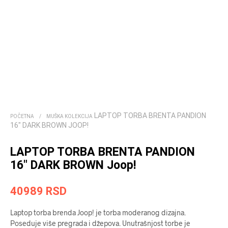
LAPTOP TORBA BRENTA PANDION
POČETNA
/
MUŠKA KOLEKCIJA
16″ DARK BROWN JOOP!
LAPTOP TORBA BRENTA PANDION
16″ DARK BROWN Joop!
40989
RSD
Laptop torba brenda Joop! je torba moderanog dizajna.
Poseduje više pregrada i džepova. Unutrašnjost torbe je