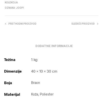
KOLEKCIJA
OZNAKA:
JOOP!
PRETHODNI PROIZVOD
SLEDEĆI PROIZVOD
DODATNE INFORMACIJE
Težina
1 kg
Dimenzije
40 × 10 × 30 cm
Boja
Braon
Materijal
Koža, Poliester