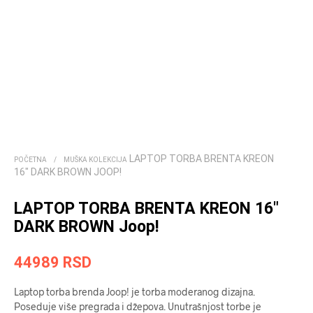
LAPTOP TORBA BRENTA KREON
POČETNA
/
MUŠKA KOLEKCIJA
16″ DARK BROWN JOOP!
LAPTOP TORBA BRENTA KREON 16″
DARK BROWN Joop!
44989
RSD
Laptop torba brenda Joop! je torba moderanog dizajna.
Poseduje više pregrada i džepova. Unutrašnjost torbe je