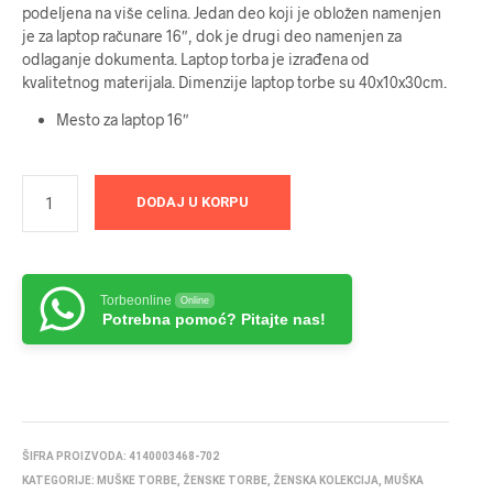
podeljena na više celina. Jedan deo koji je obložen namenjen
je za laptop računare 16″, dok je drugi deo namenjen za
odlaganje dokumenta. Laptop torba je izrađena od
kvalitetnog materijala. Dimenzije laptop torbe su 40x10x30cm.
Mesto za laptop 16″
DODAJ U KORPU
Torbeonline
Online
Potrebna pomoć? Pitajte nas!
ŠIFRA PROIZVODA:
4140003468-702
KATEGORIJE:
MUŠKE TORBE
,
ŽENSKE TORBE
,
ŽENSKA KOLEKCIJA
,
MUŠKA