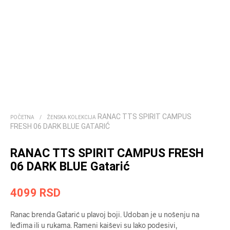
RANAC TTS SPIRIT CAMPUS
POČETNA
/
ŽENSKA KOLEKCIJA
FRESH 06 DARK BLUE GATARIĆ
RANAC TTS SPIRIT CAMPUS FRESH
06 DARK BLUE Gatarić
4099
RSD
Ranac brenda Gatarić u plavoj boji. Udoban je u nošenju na
leđima ili u rukama. Rameni kaiševi su lako podesivi,