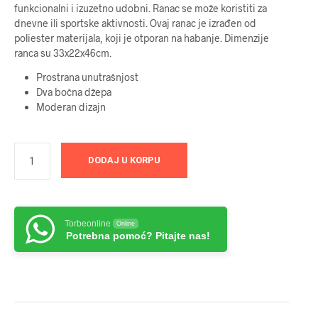
funkcionalni i izuzetno udobni. Ranac se može koristiti za
dnevne ili sportske aktivnosti. Ovaj ranac je izrađen od
poliester materijala, koji je otporan na habanje. Dimenzije
ranca su 33x22x46cm.
Prostrana unutrašnjost
Dva bočna džepa
Moderan dizajn
DODAJ U KORPU
Torbeonline
Online
Potrebna pomoć? Pitajte nas!