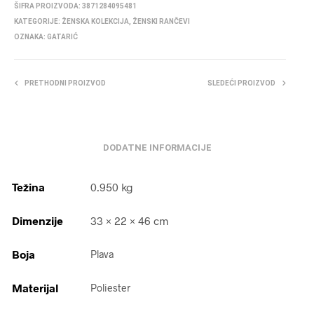
ŠIFRA PROIZVODA:
3871284095481
KATEGORIJE:
ŽENSKA KOLEKCIJA
,
ŽENSKI RANČEVI
OZNAKA:
GATARIĆ
PRETHODNI PROIZVOD
SLEDEĆI PROIZVOD
DODATNE INFORMACIJE
Težina
0.950 kg
Dimenzije
33 × 22 × 46 cm
Boja
Plava
Materijal
Poliester