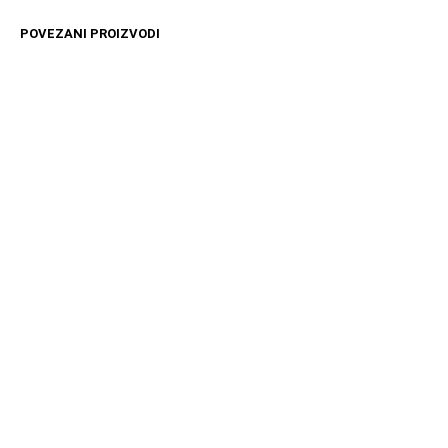
POVEZANI PROIZVODI
4499
RSD
4499
RSD
DODAJ U KORPU
DODAJ U KORPU