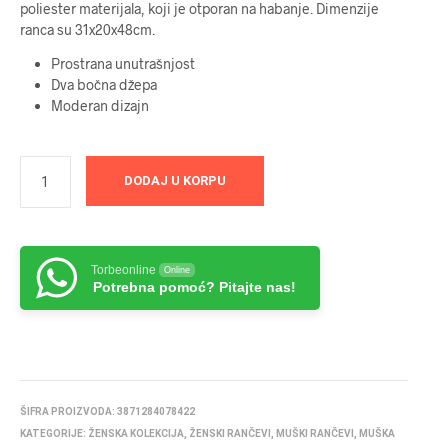
poliester materijala, koji je otporan na habanje. Dimenzije
ranca su 31x20x48cm.
Prostrana unutrašnjost
Dva bočna džepa
Moderan dizajn
DODAJ U KORPU
Torbeonline
Online
Potrebna pomoć? Pitajte nas!
ŠIFRA PROIZVODA:
3871284078422
KATEGORIJE:
ŽENSKA KOLEKCIJA
,
ŽENSKI RANČEVI
,
MUŠKI RANČEVI
,
MUŠKA