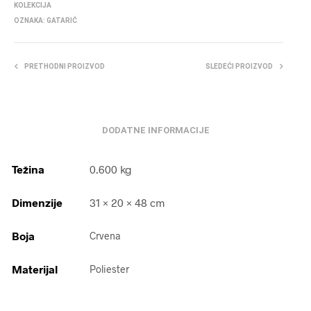
KOLEKCIJA
OZNAKA:
GATARIĆ
PRETHODNI PROIZVOD
SLEDEĆI PROIZVOD
DODATNE INFORMACIJE
Težina
0.600 kg
Dimenzije
31 × 20 × 48 cm
Boja
Crvena
Materijal
Poliester