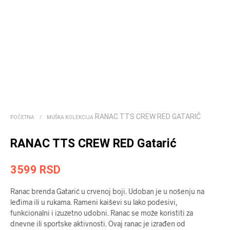
RANAC TTS CREW RED GATARIĆ
POČETNA
/
MUŠKA KOLEKCIJA
RANAC TTS CREW RED Gatarić
3599
RSD
Ranac brenda Gatarić u crvenoj boji. Udoban je u nošenju na
leđima ili u rukama. Rameni kaiševi su lako podesivi,
funkcionalni i izuzetno udobni. Ranac se može koristiti za
dnevne ili sportske aktivnosti. Ovaj ranac je izrađen od