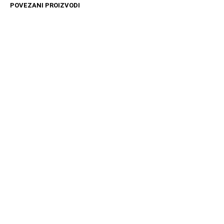
POVEZANI PROIZVODI
4499
RSD
11599
RSD
DODAJ U KORPU
DODAJ U KORPU