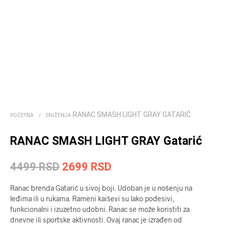
RANAC SMASH LIGHT GRAY GATARIĆ
POČETNA
/
SNIŽENJA
RANAC SMASH LIGHT GRAY Gatarić
Originalna
Trenutna
4499
RSD
2699
RSD
cena
cena
Ranac brenda Gatarić u sivoj boji. Udoban je u nošenju na
je
je:
leđima ili u rukama. Rameni kaiševi su lako podesivi,
funkcionalni i izuzetno udobni. Ranac se može koristiti za
bila:
2699 RSD.
dnevne ili sportske aktivnosti. Ovaj ranac je izrađen od