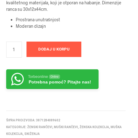
kvalitetnog materijala, koji je otporan na habanje. Dimenzije
4499 RSD.
ranca su 30x12x44cm.
Prostrana unutrašnjost
Moderan dizajn
DODAJ U KORPU
Torbeonline
Online
Potrebna pomoć? Pitajte nas!
ŠIFRA PROIZVODA:
3871284089602
KATEGORIJE:
ŽENSKI RANČEVI
,
MUŠKI RANČEVI
,
ŽENSKA KOLEKCIJA
,
MUŠKA
KOLEKCIJA
,
SNIŽENJA