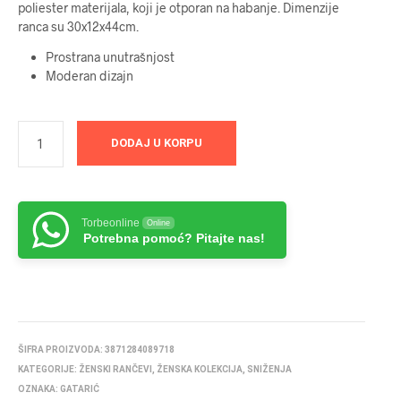
poliester materijala, koji je otporan na habanje. Dimenzije
4499 RSD.
ranca su 30x12x44cm.
Prostrana unutrašnjost
Moderan dizajn
DODAJ U KORPU
Torbeonline
Online
Potrebna pomoć? Pitajte nas!
ŠIFRA PROIZVODA:
3871284089718
KATEGORIJE:
ŽENSKI RANČEVI
,
ŽENSKA KOLEKCIJA
,
SNIŽENJA
OZNAKA:
GATARIĆ