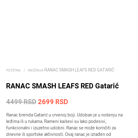
RANAC SMASH LEAFS RED GATARIĆ
POČETNA
/
SNIŽENJA
RANAC SMASH LEAFS RED Gatarić
Originalna
Trenutna
4499
RSD
2699
RSD
cena
cena
Ranac brenda Gatarić u crvenoj boji. Udoban je u nošenju na
je
je:
leđima ili u rukama. Rameni kaiševi su lako podesivi,
funkcionalni i izuzetno udobni. Ranac se može koristiti za
bila:
2699 RSD.
dnevne ili sportske aktivnosti. Ovaj ranac je izrađen od