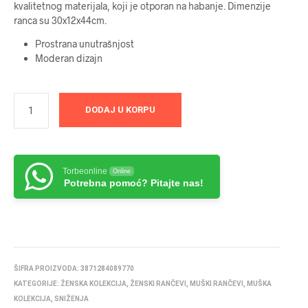
kvalitetnog materijala, koji je otporan na habanje. Dimenzije
3499 RSD.
ranca su 30x12x44cm.
Prostrana unutrašnjost
Moderan dizajn
DODAJ U KORPU
Torbeonline
Online
Potrebna pomoć? Pitajte nas!
ŠIFRA PROIZVODA:
3871284089770
KATEGORIJE:
ŽENSKA KOLEKCIJA
,
ŽENSKI RANČEVI
,
MUŠKI RANČEVI
,
MUŠKA
KOLEKCIJA
,
SNIŽENJA