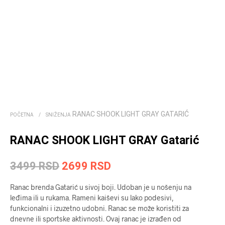
RANAC SHOOK LIGHT GRAY GATARIĆ
POČETNA
/
SNIŽENJA
RANAC SHOOK LIGHT GRAY Gatarić
Originalna
Trenutna
3499
RSD
2699
RSD
cena
cena
Ranac brenda Gatarić u sivoj boji. Udoban je u nošenju na
je
je:
leđima ili u rukama. Rameni kaiševi su lako podesivi,
funkcionalni i izuzetno udobni. Ranac se može koristiti za
bila:
2699 RSD.
dnevne ili sportske aktivnosti. Ovaj ranac je izrađen od