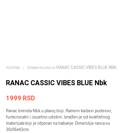
RANAC CASSIC VIBES BLUE NBK
POČETNA
/
ŽENSKA KOLEKCIJA
RANAC CASSIC VIBES BLUE Nbk
1999
RSD
Ranac brenda Nbk u plavoj boji. Rameni kaiševi podesivi,
funkcionalni i izuzetno udobni. Izrađen je od kvalitetnog
materijala koji je otporan na habanje. Dimenzije ranca su
30x16x43cm.