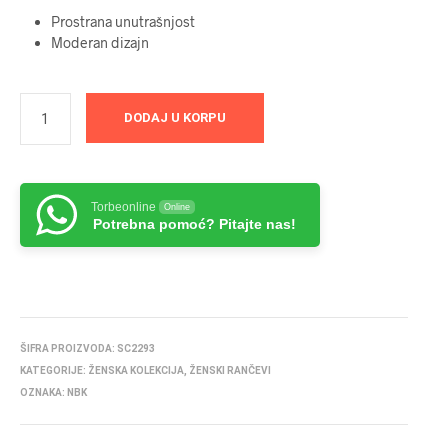
Prostrana unutrašnjost
Moderan dizajn
DODAJ U KORPU
Torbeonline
Online
Potrebna pomoć? Pitajte nas!
ŠIFRA PROIZVODA:
SC2293
KATEGORIJE:
ŽENSKA KOLEKCIJA
,
ŽENSKI RANČEVI
OZNAKA:
NBK