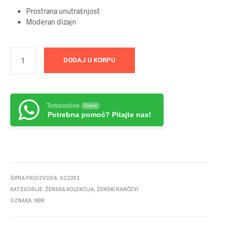
Prostrana unutrašnjost
Moderan dizajn
DODAJ U KORPU
Torbeonline
Online
Potrebna pomoć? Pitajte nas!
ŠIFRA PROIZVODA:
SC2292
KATEGORIJE:
ŽENSKA KOLEKCIJA
,
ŽENSKI RANČEVI
OZNAKA:
NBK