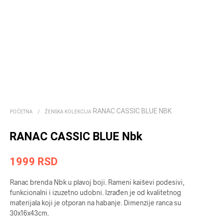
RANAC CASSIC BLUE NBK
POČETNA
/
ŽENSKA KOLEKCIJA
RANAC CASSIC BLUE Nbk
1999
RSD
Ranac brenda Nbk u plavoj boji. Rameni kaiševi podesivi,
funkcionalni i izuzetno udobni. Izrađen je od kvalitetnog
materijala koji je otporan na habanje. Dimenzije ranca su
30x16x43cm.