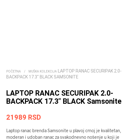
LAPTOP RANAC SECURIPAK 2.0-
POČETNA
/
MUŠKA KOLEKCIJA
BACKPACK 17.3″ BLACK SAMSONITE
LAPTOP RANAC SECURIPAK 2.0-
BACKPACK 17.3″ BLACK Samsonite
21989
RSD
Laptop ranac brenda Samsonite u plavoj crnoj je kvalitetan,
moderan i udoban ranac za svakodnevno nošenje u koji je