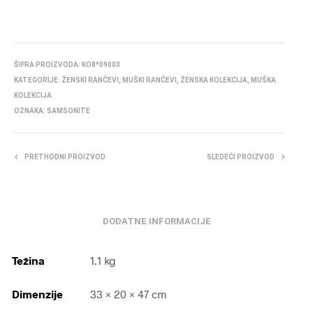
ŠIFRA PROIZVODA:
KO8*09003
KATEGORIJE:
ŽENSKI RANČEVI
,
MUŠKI RANČEVI
,
ŽENSKA KOLEKCIJA
,
MUŠKA
KOLEKCIJA
OZNAKA:
SAMSONITE
PRETHODNI PROIZVOD
SLEDEĆI PROIZVOD
DODATNE INFORMACIJE
Težina
1.1 kg
Dimenzije
33 × 20 × 47 cm