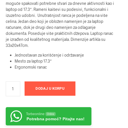
moguće spakovati potrebne stvari za dnevne aktivnosti kao i
laptop od 17.3″. Rameni kaiševi su podesivi, funkcionalni i
izuzetno udobni. Unutrašnjost ranca je podeljena na više
celina. Jedan deo koji je obložen namenjen je za laptop
računare, dok je drugi deo namenjen za odlaganje
dokumenta. Poseduje više praktičnih džepova. Laptop ranac
je izrađen od kvalitetnog materijala. Dimenzije artikla su
33x20x47cm.
Jednostavan za korišćenje i održavanje
Mesto za laptop 17.3″
Ergonomski ranac
DODAJ U KORPU
Torbeonline
Online
Potrebna pomoć? Pitajte nas!