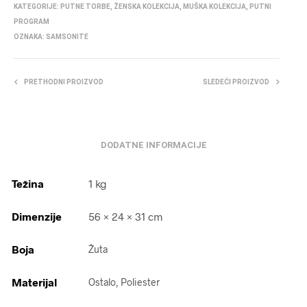
KATEGORIJE:
PUTNE TORBE
,
ŽENSKA KOLEKCIJA
,
MUŠKA KOLEKCIJA
,
PUTNI
PROGRAM
OZNAKA:
SAMSONITE
PRETHODNI PROIZVOD
SLEDEĆI PROIZVOD
DODATNE INFORMACIJE
Težina
1 kg
Dimenzije
56 × 24 × 31 cm
Boja
Žuta
Materijal
Ostalo, Poliester