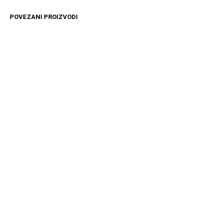
POVEZANI PROIZVODI
11599
RSD
10599
RSD
DODAJ U KORPU
DODAJ U KORPU