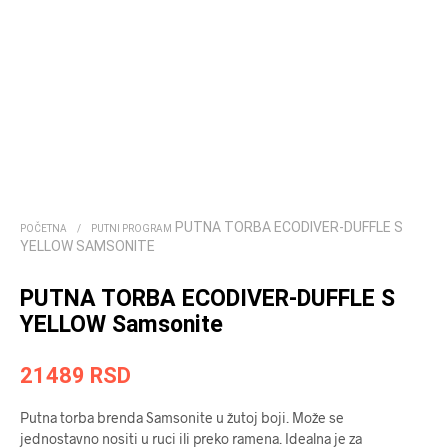
PUTNA TORBA ECODIVER-DUFFLE S
POČETNA
/
PUTNI PROGRAM
YELLOW SAMSONITE
PUTNA TORBA ECODIVER-DUFFLE S
YELLOW Samsonite
21489
RSD
Putna torba brenda Samsonite u žutoj boji. Može se
jednostavno nositi u ruci ili preko ramena. Idealna je za