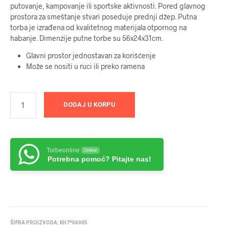
putovanje, kampovanje ili sportske aktivnosti. Pored glavnog
prostora za smeštanje stvari poseduje prednji džep. Putna
torba je izrađena od kvalitetnog materijala otpornog na
habanje. Dimenzije putne torbe su 56x24x31cm.
Glavni prostor jednostavan za korišćenje
Može se nositi u ruci ili preko ramena
DODAJ U KORPU
Torbeonline
Online
Potrebna pomoć? Pitajte nas!
ŠIFRA PROIZVODA:
KH7*06005