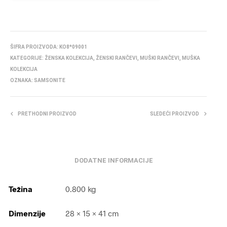
ŠIFRA PROIZVODA:
KO8*09001
KATEGORIJE:
ŽENSKA KOLEKCIJA
,
ŽENSKI RANČEVI
,
MUŠKI RANČEVI
,
MUŠKA
KOLEKCIJA
OZNAKA:
SAMSONITE
PRETHODNI PROIZVOD
SLEDEĆI PROIZVOD
DODATNE INFORMACIJE
Težina
0.800 kg
Dimenzije
28 × 15 × 41 cm