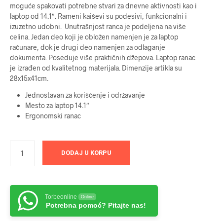
moguće spakovati potrebne stvari za dnevne aktivnosti kao i
laptop od 14.1″. Rameni kaiševi su podesivi, funkcionalni i
izuzetno udobni. Unutrašnjost ranca je podeljena na više
celina. Jedan deo koji je obložen namenjen je za laptop
računare, dok je drugi deo namenjen za odlaganje
dokumenta. Poseduje više praktičnih džepova. Laptop ranac
je izrađen od kvalitetnog materijala. Dimenzije artikla su
28x15x41cm.
Jednostavan za korišćenje i održavanje
Mesto za laptop 14.1″
Ergonomski ranac
DODAJ U KORPU
Torbeonline
Online
Potrebna pomoć? Pitajte nas!