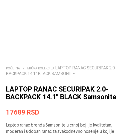
LAPTOP RANAC SECURIPAK 2.0-
POČETNA
/
MUŠKA KOLEKCIJA
BACKPACK 14.1″ BLACK SAMSONITE
LAPTOP RANAC SECURIPAK 2.0-
BACKPACK 14.1″ BLACK Samsonite
17689
RSD
Laptop ranac brenda Samsonite u crnoj boji je kvalitetan,
moderan i udoban ranac za svakodnevno nošenje u koji je