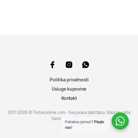
DODAJ U KORPU
Politika privatnosti
Usluge kupovine
Kontakt
2017-2026 © Torbeonline com - Sva prava zadržana. Vlasnik sajta
Samouprava d.o.o.
Potrebna pomoć?
Pitajte
nas!