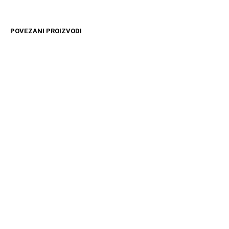
POVEZANI PROIZVODI
10599
RSD
10099
RSD
DODAJ U KORPU
DODAJ U KORPU