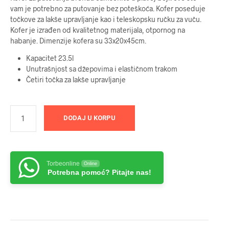
vam je potrebno za putovanje bez poteškoća. Kofer poseduje
točkove za lakše upravljanje kao i teleskopsku ručku za vuču.
Kofer je izrađen od kvalitetnog materijala, otpornog na
habanje. Dimenzije kofera su 33x20x45cm.
Kapacitet 23.5l
Unutrašnjost sa džepovima i elastičnom trakom
Četiri točka za lakše upravljanje
DODAJ U KORPU
Torbeonline
Online
Potrebna pomoć? Pitajte nas!