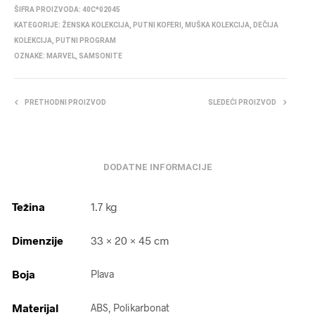
ŠIFRA PROIZVODA:
40C*02045
KATEGORIJE:
ŽENSKA KOLEKCIJA
,
PUTNI KOFERI
,
MUŠKA KOLEKCIJA
,
DEČIJA
KOLEKCIJA
,
PUTNI PROGRAM
OZNAKE:
MARVEL
,
SAMSONITE
PRETHODNI PROIZVOD
SLEDEĆI PROIZVOD
DODATNE INFORMACIJE
Težina
1.7 kg
Dimenzije
33 × 20 × 45 cm
Boja
Plava
Materijal
ABS, Polikarbonat