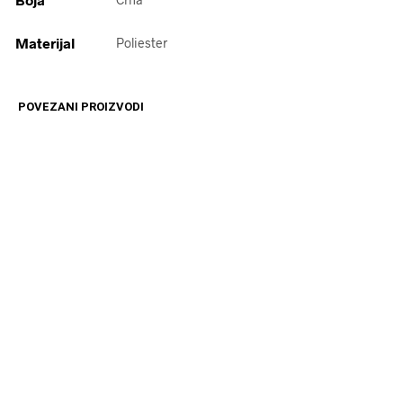
Materijal
Poliester
POVEZANI PROIZVODI
Originalna
Trenutna
4499
RSD
3399
RSD
14599
RSD