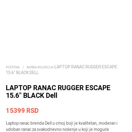
LAPTOP RANAC RUGGER ESCAPE
POČETNA
/
MUŠKA KOLEKCIJA
15.6″ BLACK DELL
LAPTOP RANAC RUGGER ESCAPE
15.6″ BLACK Dell
15399
RSD
Laptop ranac brenda Dell u crnoj boji je kvalitetan, moderan i
udoban ranac za svakodnevno nošenje u koji je moguće