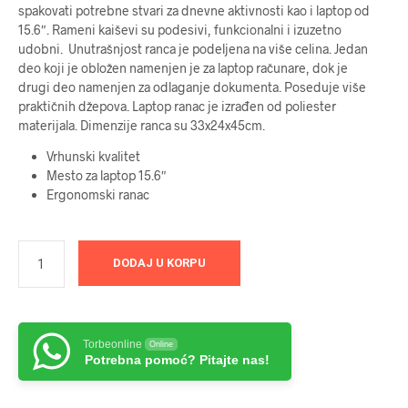
spakovati potrebne stvari za dnevne aktivnosti kao i laptop od
15.6″. Rameni kaiševi su podesivi, funkcionalni i izuzetno
udobni. Unutrašnjost ranca je podeljena na više celina. Jedan
deo koji je obložen namenjen je za laptop računare, dok je
drugi deo namenjen za odlaganje dokumenta. Poseduje više
praktičnih džepova. Laptop ranac je izrađen od poliester
materijala. Dimenzije ranca su 33x24x45cm.
Vrhunski kvalitet
Mesto za laptop 15.6″
Ergonomski ranac
DODAJ U KORPU
Torbeonline
Online
Potrebna pomoć? Pitajte nas!