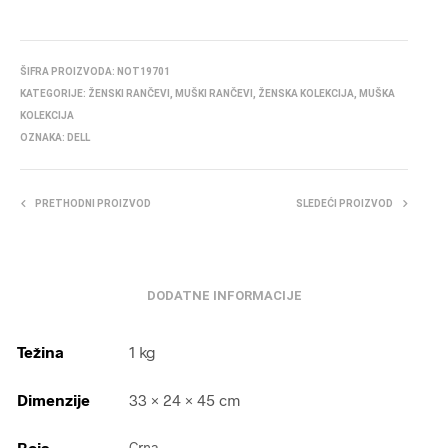
ŠIFRA PROIZVODA:
NOT19701
KATEGORIJE:
ŽENSKI RANČEVI
,
MUŠKI RANČEVI
,
ŽENSKA KOLEKCIJA
,
MUŠKA
KOLEKCIJA
OZNAKA:
DELL
PRETHODNI PROIZVOD
SLEDEĆI PROIZVOD
DODATNE INFORMACIJE
Težina
1 kg
Dimenzije
33 × 24 × 45 cm
Boja
Crna