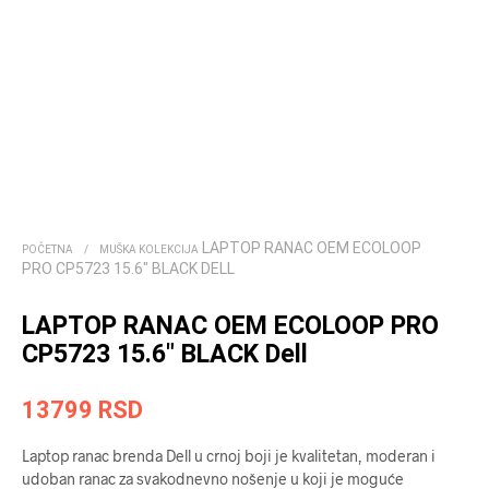
LAPTOP RANAC OEM ECOLOOP
POČETNA
/
MUŠKA KOLEKCIJA
PRO CP5723 15.6″ BLACK DELL
LAPTOP RANAC OEM ECOLOOP PRO
CP5723 15.6″ BLACK Dell
13799
RSD
Laptop ranac brenda Dell u crnoj boji je kvalitetan, moderan i
udoban ranac za svakodnevno nošenje u koji je moguće