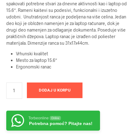
spakovati potrebne stvari za dnevne aktivnosti kao i laptop od
15.6″. Rameni kaiševi su podesivi, funkcionalni i izuzetno
udobni. Unutrašnjost ranca je podeljena na više celina. Jedan
deo koji je obložen namenjen je za laptop računare, dok je
drugi deo namenjen za odlaganje dokumenta. Poseduje više
praktičnih džepova. Laptop ranac je izrađen od poliester
materijala. Dimenzije ranca su 31x17x44cm.
Vrhunski kvalitet
Mesto za laptop 15.6″
Ergonomski ranac
DODAJ U KORPU
Torbeonline
Online
Potrebna pomoć? Pitajte nas!