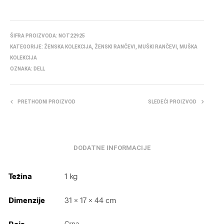
ŠIFRA PROIZVODA:
NOT22925
KATEGORIJE:
ŽENSKA KOLEKCIJA
,
ŽENSKI RANČEVI
,
MUŠKI RANČEVI
,
MUŠKA
KOLEKCIJA
OZNAKA:
DELL
PRETHODNI PROIZVOD
SLEDEĆI PROIZVOD
DODATNE INFORMACIJE
Težina
1 kg
Dimenzije
31 × 17 × 44 cm
Boja
Crna