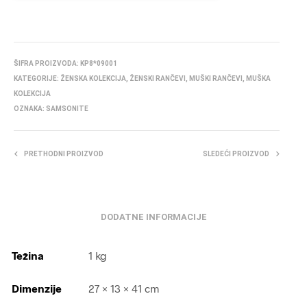
ŠIFRA PROIZVODA:
KP8*09001
KATEGORIJE:
ŽENSKA KOLEKCIJA
,
ŽENSKI RANČEVI
,
MUŠKI RANČEVI
,
MUŠKA
KOLEKCIJA
OZNAKA:
SAMSONITE
PRETHODNI PROIZVOD
SLEDEĆI PROIZVOD
DODATNE INFORMACIJE
Težina
1 kg
Dimenzije
27 × 13 × 41 cm