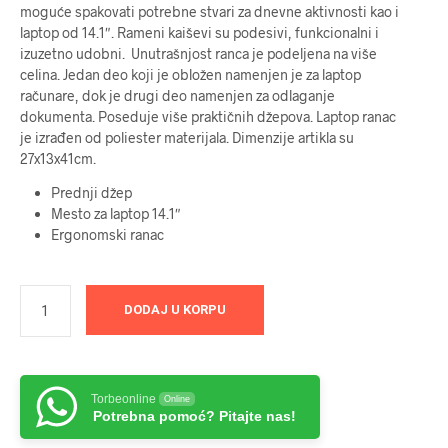
moguće spakovati potrebne stvari za dnevne aktivnosti kao i
laptop od 14.1″. Rameni kaiševi su podesivi, funkcionalni i
izuzetno udobni. Unutrašnjost ranca je podeljena na više
celina. Jedan deo koji je obložen namenjen je za laptop
računare, dok je drugi deo namenjen za odlaganje
dokumenta. Poseduje više praktičnih džepova. Laptop ranac
je izrađen od poliester materijala. Dimenzije artikla su
27x13x41cm.
Prednji džep
Mesto za laptop 14.1″
Ergonomski ranac
DODAJ U KORPU
Torbeonline
Online
Potrebna pomoć? Pitajte nas!