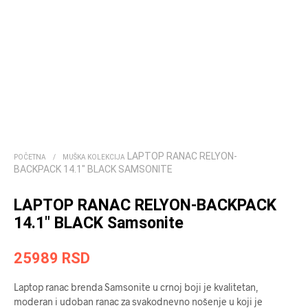
LAPTOP RANAC RELYON-
POČETNA
/
MUŠKA KOLEKCIJA
BACKPACK 14.1″ BLACK SAMSONITE
LAPTOP RANAC RELYON-BACKPACK
14.1″ BLACK Samsonite
25989
RSD
Laptop ranac brenda Samsonite u crnoj boji je kvalitetan,
moderan i udoban ranac za svakodnevno nošenje u koji je