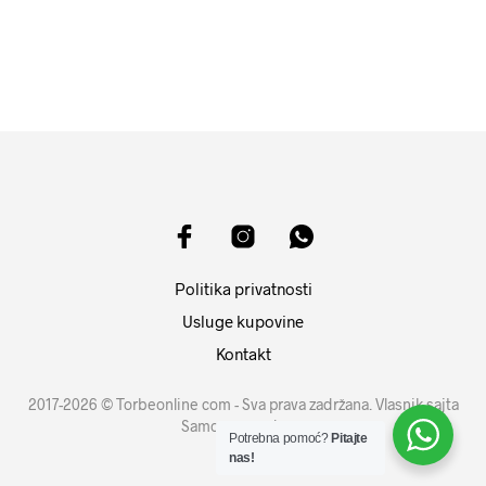
DODAJ U KORPU
DODAJ U KORPU
Politika privatnosti
Usluge kupovine
Kontakt
2017-2026 © Torbeonline com - Sva prava zadržana. Vlasnik sajta
Samouprava d.o.o.
Potrebna pomoć?
Pitajte
nas!