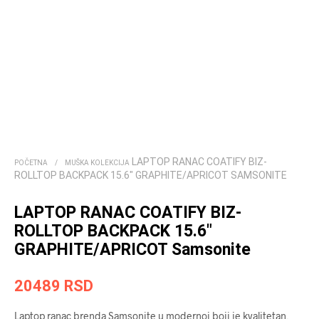
LAPTOP RANAC COATIFY BIZ-
POČETNA
/
MUŠKA KOLEKCIJA
ROLLTOP BACKPACK 15.6″ GRAPHITE/APRICOT SAMSONITE
LAPTOP RANAC COATIFY BIZ-
ROLLTOP BACKPACK 15.6″
GRAPHITE/APRICOT Samsonite
20489
RSD
Laptop ranac brenda Samsonite u modernoj boji je kvalitetan,