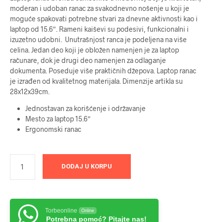
moderan i udoban ranac za svakodnevno nošenje u koji je
moguće spakovati potrebne stvari za dnevne aktivnosti kao i
laptop od 15.6″. Rameni kaiševi su podesivi, funkcionalni i
izuzetno udobni. Unutrašnjost ranca je podeljena na više
celina. Jedan deo koji je obložen namenjen je za laptop
računare, dok je drugi deo namenjen za odlaganje
dokumenta. Poseduje više praktičnih džepova. Laptop ranac
je izrađen od kvalitetnog materijala. Dimenzije artikla su
28x12x39cm.
Jednostavan za korišćenje i održavanje
Mesto za laptop 15.6″
Ergonomski ranac
DODAJ U KORPU
Torbeonline
Online
Potrebna pomoć? Pitajte nas!