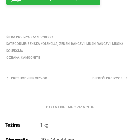
ŠIFRA PROIZVODA:
KP5*08004
KATEGORIJE:
ŽENSKA KOLEKCIJA
,
ŽENSKI RANČEVI
,
MUŠKI RANČEVI
,
MUŠKA
KOLEKCIJA
OZNAKA:
SAMSONITE
PRETHODNI PROIZVOD
SLEDEĆI PROIZVOD
DODATNE INFORMACIJE
Težina
1 kg
Dimenzije
29 × 14 × 44 cm