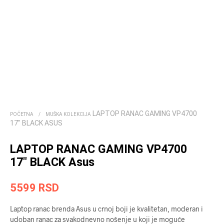
LAPTOP RANAC GAMING VP4700
POČETNA
/
MUŠKA KOLEKCIJA
17″ BLACK ASUS
LAPTOP RANAC GAMING VP4700
17″ BLACK Asus
5599
RSD
Laptop ranac brenda Asus u crnoj boji je kvalitetan, moderan i
udoban ranac za svakodnevno nošenje u koji je moguće