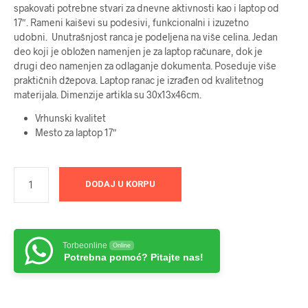
spakovati potrebne stvari za dnevne aktivnosti kao i laptop od
17″. Rameni kaiševi su podesivi, funkcionalni i izuzetno
udobni. Unutrašnjost ranca je podeljena na više celina. Jedan
deo koji je obložen namenjen je za laptop računare, dok je
drugi deo namenjen za odlaganje dokumenta. Poseduje više
praktičnih džepova. Laptop ranac je izrađen od kvalitetnog
materijala. Dimenzije artikla su 30x13x46cm.
Vrhunski kvalitet
Mesto za laptop 17″
DODAJ U KORPU
Torbeonline
Online
Potrebna pomoć? Pitajte nas!