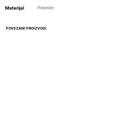
Materijal
Poliester
POVEZANI PROIZVODI
12599
RSD
15399
RSD
DODAJ U KORPU