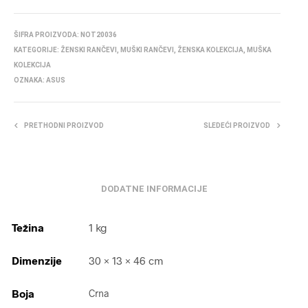
ŠIFRA PROIZVODA:
NOT20036
KATEGORIJE:
ŽENSKI RANČEVI
,
MUŠKI RANČEVI
,
ŽENSKA KOLEKCIJA
,
MUŠKA
KOLEKCIJA
OZNAKA:
ASUS
PRETHODNI PROIZVOD
SLEDEĆI PROIZVOD
DODATNE INFORMACIJE
Težina
1 kg
Dimenzije
30 × 13 × 46 cm
Boja
Crna