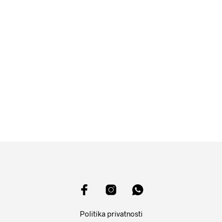
5599
RSD
14599
RSD
DODAJ U KORPU
DODAJ U KORPU
Politika privatnosti