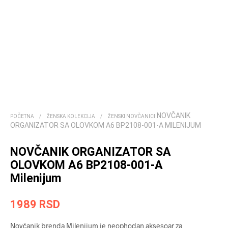
NOVČANIK
POČETNA
/
ŽENSKA KOLEKCIJA
/
ŽENSKI NOVČANICI
ORGANIZATOR SA OLOVKOM A6 BP2108-001-A MILENIJUM
NOVČANIK ORGANIZATOR SA
OLOVKOM A6 BP2108-001-A
Milenijum
1989
RSD
Novčanik brenda Milenijum je neophodan aksesoar za