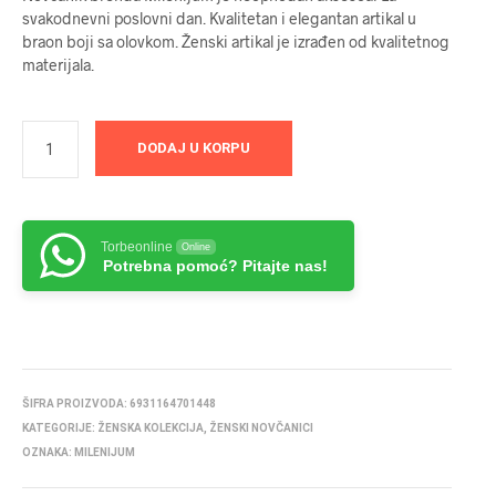
svakodnevni poslovni dan. Kvalitetan i elegantan artikal u
braon boji sa olovkom. Ženski artikal je izrađen od kvalitetnog
materijala.
DODAJ U KORPU
Torbeonline
Online
Potrebna pomoć? Pitajte nas!
ŠIFRA PROIZVODA:
6931164701448
KATEGORIJE:
ŽENSKA KOLEKCIJA
,
ŽENSKI NOVČANICI
OZNAKA:
MILENIJUM