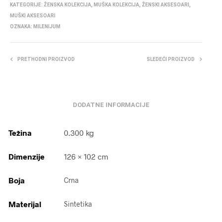
KATEGORIJE:
ŽENSKA KOLEKCIJA
,
MUŠKA KOLEKCIJA
,
ŽENSKI AKSESOARI
,
MUŠKI AKSESOARI
OZNAKA:
MILENIJUM
PRETHODNI PROIZVOD
SLEDEĆI PROIZVOD
DODATNE INFORMACIJE
Težina
0.300 kg
Dimenzije
126 × 102 cm
Boja
Crna
Materijal
Sintetika