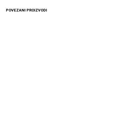
POVEZANI PROIZVODI
4899
RSD
11599
RSD
DODAJ U KORPU
DODAJ U KORPU