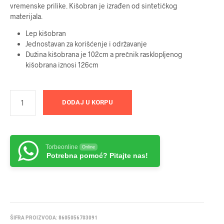
vremenske prilike. Kišobran je izrađen od sintetičkog
materijala.
Lep kišobran
Jednostavan za korišćenje i održavanje
Dužina kišobrana je 102cm a prečnik rasklopljenog
kišobrana iznosi 126cm
DODAJ U KORPU
Torbeonline
Online
Potrebna pomoć? Pitajte nas!
ŠIFRA PROIZVODA:
8605056703091