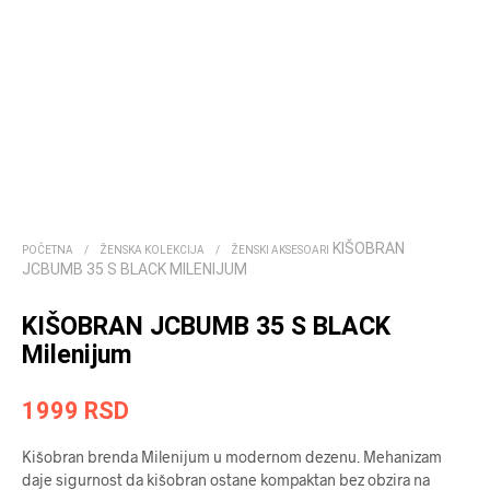
KIŠOBRAN
POČETNA
/
ŽENSKA KOLEKCIJA
/
ŽENSKI AKSESOARI
JCBUMB 35 S BLACK MILENIJUM
KIŠOBRAN JCBUMB 35 S BLACK
Milenijum
1999
RSD
Kišobran brenda Milenijum u modernom dezenu. Mehanizam
daje sigurnost da kišobran ostane kompaktan bez obzira na