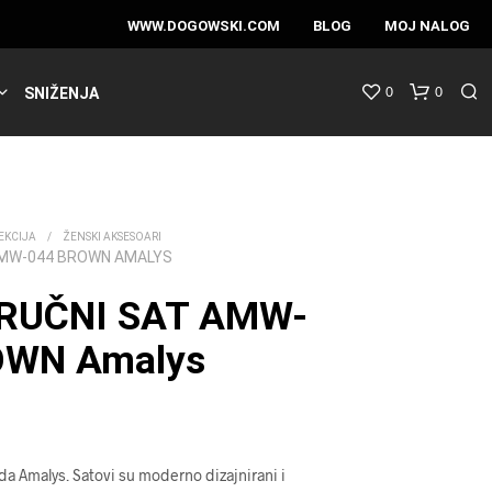
WWW.DOGOWSKI.COM
BLOG
MOJ NALOG
0
0
SNIŽENJA
EKCIJA
/
ŽENSKI AKSESOARI
AMW-044 BROWN AMALYS
 RUČNI SAT AMW-
OWN Amalys
nda Amalys.
Satovi su moderno dizajnirani i