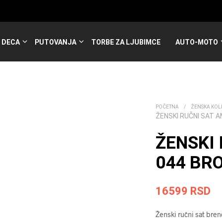
DECA
PUTOVANJA
TORBE ZA LJUBIMCE
AUTO-MOTO
POČETNA
/
ŽENSKA KOL
ŽENSKI RUČNI SAT 
ŽENSKI
044 BR
16599
RSD
Ženski ručni sat bre