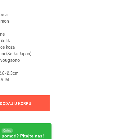
bela
raon
ine
čelik
ice
koža
cni (Seiko Japan)
avougaono
o
.8×2.3
cm
3
ATM
DODAJ U KORPU
e
Online
 pomoć? Pitajte nas!