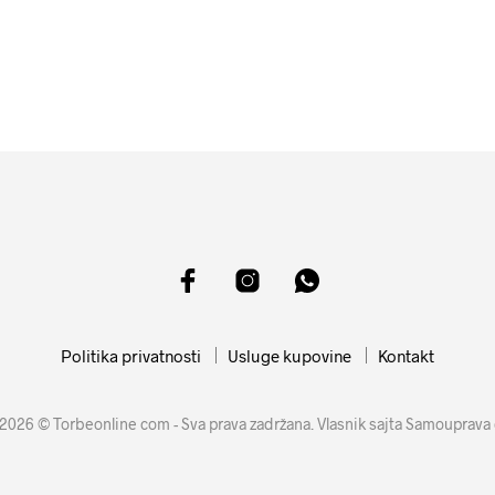
4499
RSD
10599
RSD
DODAJ U KORPU
DODAJ U KORPU
Politika privatnosti
Usluge kupovine
Kontakt
2026 © Torbeonline com - Sva prava zadržana. Vlasnik sajta Samouprava 