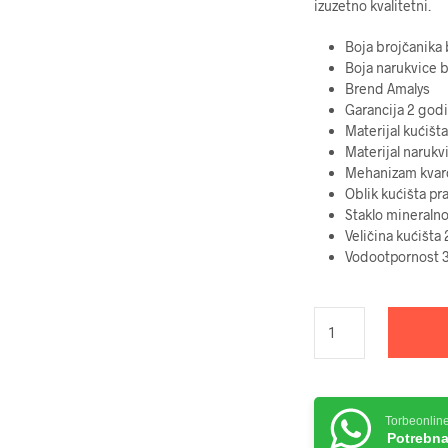
izuzetno kvalitetni.
Boja brojčanika
Boja narukvice
b
Brend
Amalys
Garancija
2 god
Materijal kućišta
Materijal narukv
Mehanizam
kvar
Oblik kućišta
pr
Staklo
mineraln
Veličina kućišta
2
Vodootpornost
Torbeonlin
Potrebna