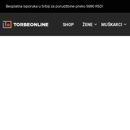
Besplatna isporuka u Srbiji za porudžbine preko 5990 RSD!
SHOP
ŽENE
MUŠKARCI