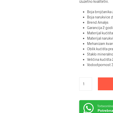
izuzetno kvalitetni.
Boja brojčanika
Boja narukvice
z
Brend
Amalys
Garancija
2 god
Materijal kućišta
Materijal narukv
Mehanizam
kvar
Oblik kućišta
pr
Staklo
mineraln
Veličina kućišta
2
Vodootpornost
Torbeonlin
Potrebna