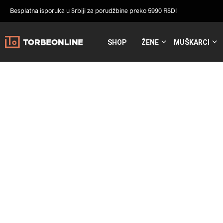
Besplatna isporuka u Srbiji za porudžbine preko 5990 RSD!
SHOP
ŽENE
MUŠKARCI