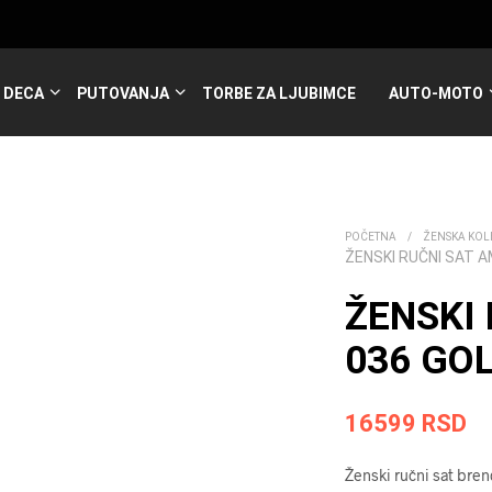
DECA
PUTOVANJA
TORBE ZA LJUBIMCE
AUTO-MOTO
POČETNA
/
ŽENSKA KOL
ŽENSKI RUČNI SAT 
ŽENSKI
036 GO
16599
RSD
Ženski ručni sat bre