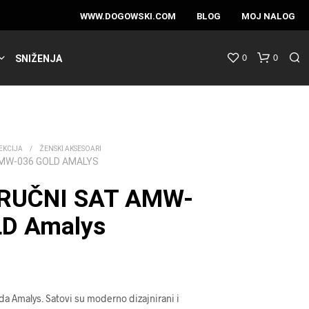
WWW.DOGOWSKI.COM
BLOG
MOJ NALOG
0
0
SNIŽENJA
EKCIJA
/
ŽENSKI AKSESOARI
AMW-036 GOLD AMALYS
 RUČNI SAT AMW-
LD Amalys
nda Amalys.
Satovi su moderno dizajnirani i