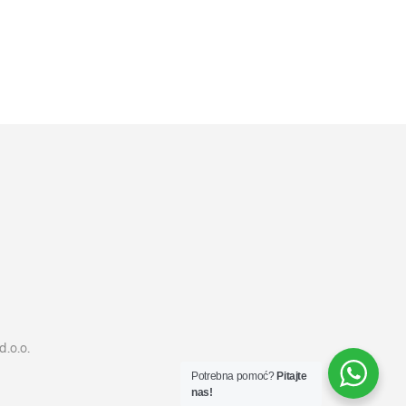
4499
RSD
DODAJ U KORPU
d.o.o.
Potrebna pomoć?
Pitajte
nas!