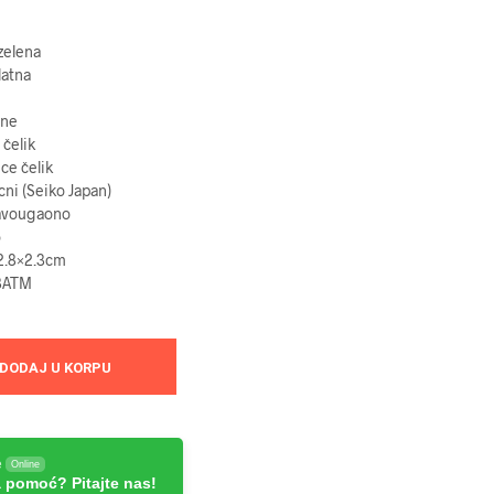
zelena
latna
ine
čelik
ice
čelik
cni (Seiko Japan)
avougaono
o
.8×2.3
cm
3
ATM
DODAJ U KORPU
e
Online
 pomoć? Pitajte nas!