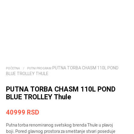
PUTNA TORBA CHASM 110L POND
POČETNA
/
PUTNI PROGRAM
BLUE TROLLEY THULE
PUTNA TORBA CHASM 110L POND
BLUE TROLLEY Thule
40999
RSD
Putna torba renomiranog svetskog brenda Thule u plavoj
boji. Pored glavnog prostora za smeštanje stvari poseduje