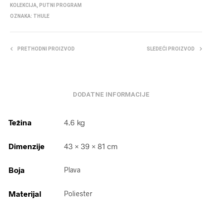
KOLEKCIJA
,
PUTNI PROGRAM
OZNAKA:
THULE
PRETHODNI PROIZVOD
SLEDEĆI PROIZVOD
DODATNE INFORMACIJE
Težina
4.6 kg
Dimenzije
43 × 39 × 81 cm
Boja
Plava
Materijal
Poliester