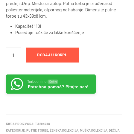
prednji džep. Mesto za laptop. Putna torba je izrađena od
poliester materijala, otpornog na habanje. Dimenzije putne
torbe su 43x39x81cm.
Kapacitet 110l
Poseduje toćkiće za lakše korišćenje
DODAJ U KORPU
Torbeonline
Online
Potrebna pomoć? Pitajte nas!
ŠIFRA PROIZVODA:
T3204988
KATEGORIJE:
PUTNE TORBE
,
ŽENSKA KOLEKCIJA
,
MUŠKA KOLEKCIJA
,
DEČIJA