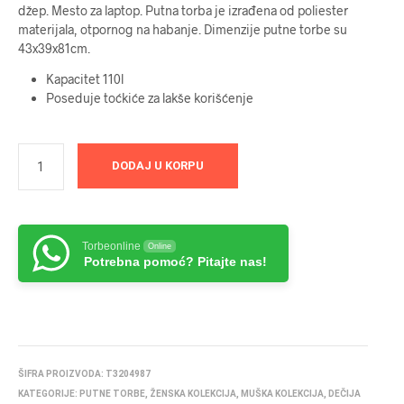
džep. Mesto za laptop. Putna torba je izrađena od poliester
materijala, otpornog na habanje. Dimenzije putne torbe su
43x39x81cm.
Kapacitet 110l
Poseduje toćkiće za lakše korišćenje
DODAJ U KORPU
Torbeonline
Online
Potrebna pomoć? Pitajte nas!
ŠIFRA PROIZVODA:
T3204987
KATEGORIJE:
PUTNE TORBE
,
ŽENSKA KOLEKCIJA
,
MUŠKA KOLEKCIJA
,
DEČIJA